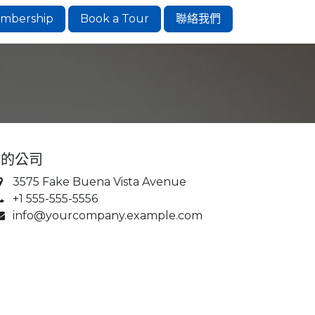
mbership
Book a Tour
聯絡我們
我的公司
3575 Fake Buena Vista Avenue
+1 555-555-5556
info@yourcompany.example.com